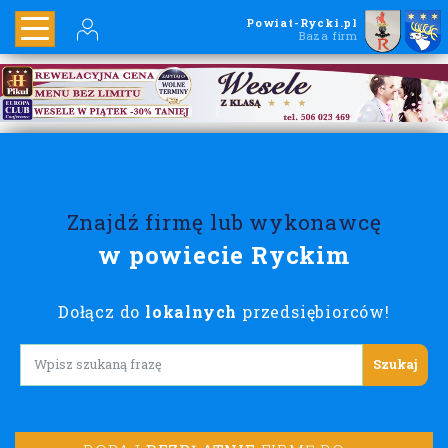
Powiat-Rycki.pl
Baza firm
Znajdź firmę lub wykonawcę
w powiecie Ryckim
Dołącz do
lokalnych
przedsiębiorców!
Lorem ipsum