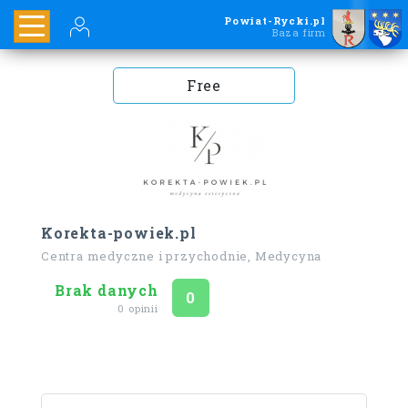
Powiat-Rycki.pl
Baza firm
Free
Korekta-powiek.pl
Centra medyczne i przychodnie, Medycyna
Brak danych
Ocena
na 5
0
0 opinii