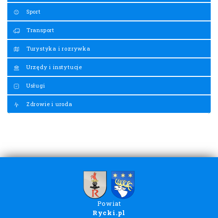
Sport
Transport
Turystyka i rozrywka
Urzędy i instytucje
Usługi
Zdrowie i uroda
Powiat
Rycki.pl