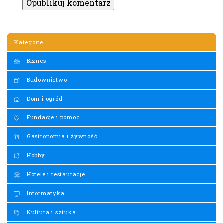
Kategorie
Biznes
Budownictwo
Dom i ogród
Fundacje i pomoc
Gastronomia i żywność
Hobby
Hotele i restauracje
Informatyka
Kultura i sztuka