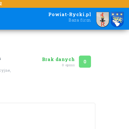
Ż
Powiat-Rycki.pl
Baza firm
a
Brak danych
Ocena
na 5
0
0 opinii
cyjne,