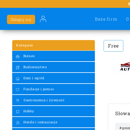
Baza firm
O
Zaloguj się
Free
Kategorie
Biznes
Budownictwo
Dom i ogród
Fundacje i pomoc
Gastronomia i żywność
Hobby
Słowa
Hotele i restauracje
#geom