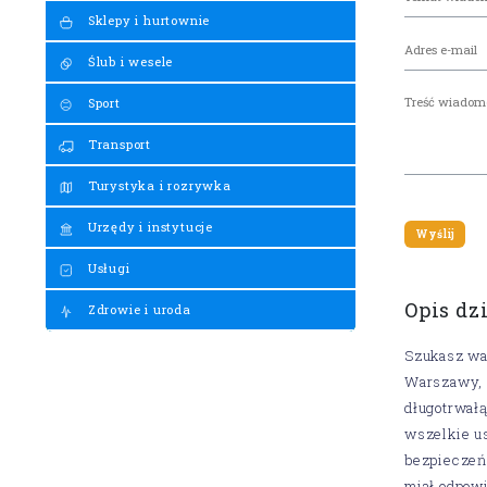
Sklepy i hurtownie
Ślub i wesele
Sport
Transport
Turystyka i rozrywka
Urzędy i instytucje
Usługi
Opis dz
Zdrowie i uroda
Szukasz wa
Warszawy, k
długotrwał
wszelkie us
bezpieczeń
miał odpowi