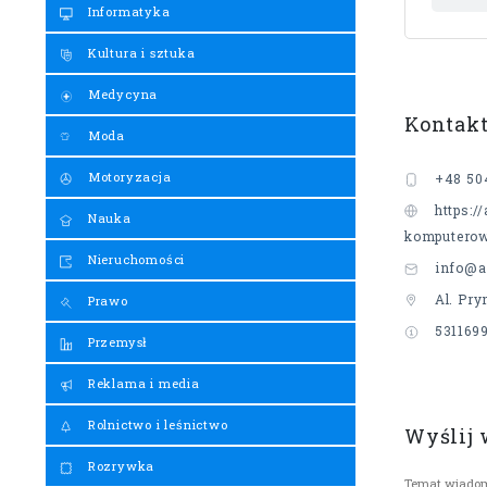
Informatyka
Kultura i sztuka
Medycyna
Kontak
Moda
Motoryzacja
+48 50
https:
Nauka
komputero
Nieruchomości
info@a
Al. Pr
Prawo
531169
Przemysł
Reklama i media
Rolnictwo i leśnictwo
Wyślij
Rozrywka