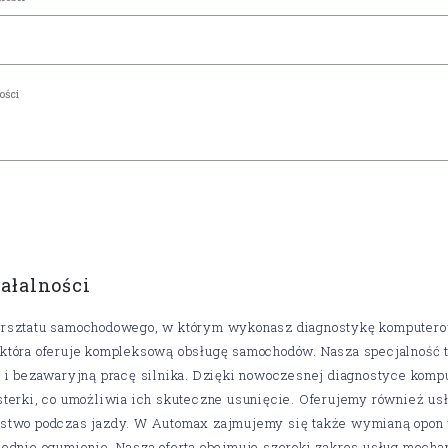
iałalności
rsztatu samochodowego, w którym wykonasz diagnostykę komputerow
tóra oferuje kompleksową obsługę samochodów. Nasza specjalność t
ą i bezawaryjną pracę silnika. Dzięki nowoczesnej diagnostyce kom
terki, co umożliwia ich skuteczne usunięcie. Oferujemy również usłu
stwo podczas jazdy. W Automax zajmujemy się także wymianą opon w
ednie ogumienie. Nasza oferta obejmuje szeroki zakres usług mecha