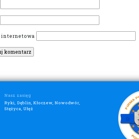
 internetowa
Nasz zasięg
Ryki, Dęblin, Kłoczew, Nowodwór,
Stężyca, Ułęż