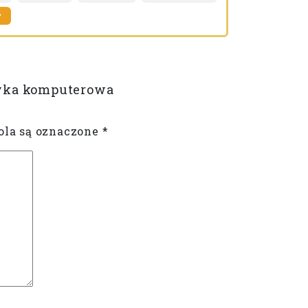
Więcej
tyka komputerowa
la są oznaczone
*