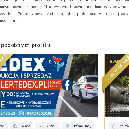
zaawansowane remonty. Nasi wykwalifikowani mechanicy zapewniają
żdy detal. Zapraszamy do Automax, gdzie profesjonalizm i zaangażo
mochodu.
 podobnym profilu
Y
Ż
N
A
A
R
B
R
E
D
I
L
efon
www
e-mail
Pokaż trasę
telef