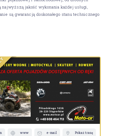
 najwyższą jakość wykonania każdej usługi,
wanie są gwarancją doskonałego stanu technicznego
Y
Ż
Ż
N
N
A
R
B
R
E
D
I
L
on
www
e-mail
Pokaż trasę
telefon