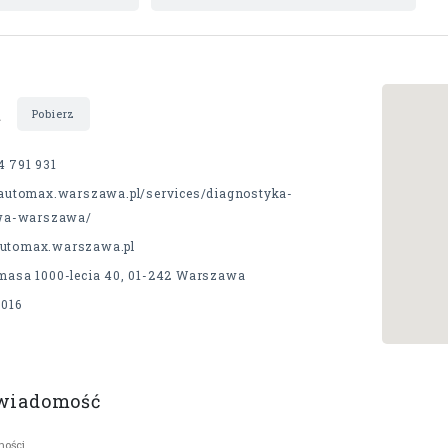
t
Pobierz
4 791 931
//automax.warszawa.pl/services/diagnostyka-
wa-warszawa/
utomax.warszawa.pl
ymasa 1000-lecia 40, 01-242 Warszawa
9016
 wiadomość