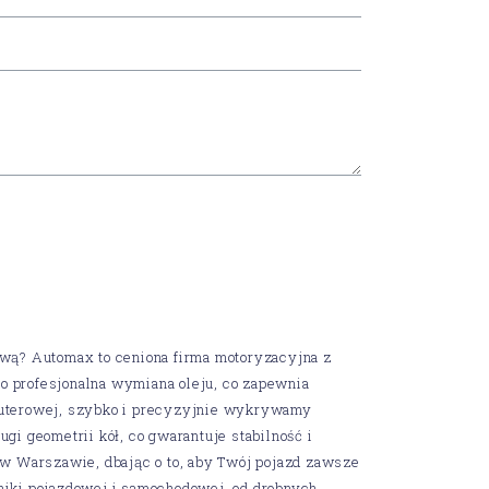
ą? Automax to ceniona firma motoryzacyjna z
o profesjonalna wymiana oleju, co zapewnia
puterowej, szybko i precyzyjnie wykrywamy
gi geometrii kół, co gwarantuje stabilność i
 Warszawie, dbając o to, aby Twój pojazd zawsze
niki pojazdowej i samochodowej, od drobnych