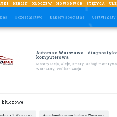
RYKI
DĘBLIN
KŁOCZEW
NOWODWÓR
STĘŻYCA
UŁĘ
 nas
Uczestnictwo
Banery specjalne
Certyfikaty
Automax Warszawa - diagnostyk
komputerowa
Motoryzacja, Oleje, smary, Usługi motoryza
Warsztaty, Wulkanizacja
 kluczowe
etria kół Warszawa
#mechanika samochodowa Warszawa