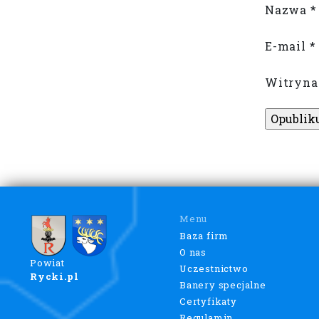
Nazwa
*
E-mail
*
Witryna
Menu
Baza firm
O nas
Powiat
Uczestnictwo
Rycki.pl
Banery specjalne
Certyfikaty
Regulamin