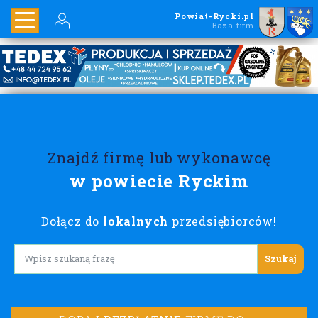
Powiat-Rycki.pl
Baza firm
Znajdź firmę lub wykonawcę
w powiecie Ryckim
Dołącz do
lokalnych
przedsiębiorców!
Lorem ipsum