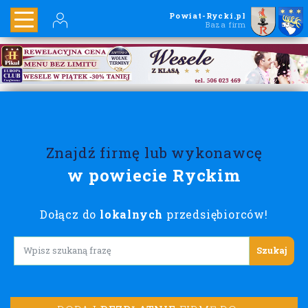
Powiat-Rycki.pl
Baza firm
Znajdź firmę lub wykonawcę
w powiecie Ryckim
Dołącz do
lokalnych
przedsiębiorców!
Lorem ipsum