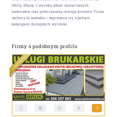
ofertę, dbając o wysoką jakość dostarczanych
materiałów oraz profesjonalną obsługę klientów. Firma
zachęca do kontaktu i zapoznania się z pełnym
katalogiem dostępnych wyrobów.
Firmy o podobnym profilu
Y
Ż
N
A
R
B
R
E
E
D
D
I
I
L
L