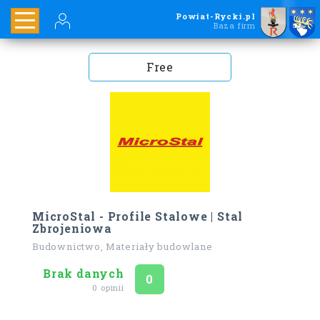
Powiat-Rycki.pl
Baza firm
Free
MicroStal - Profile Stalowe | Stal
Zbrojeniowa
Budownictwo, Materiały budowlane
Brak danych
Ocena
na 5
0
0 opinii