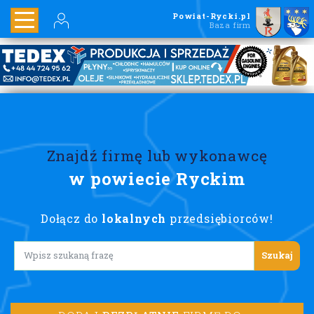
Powiat-Rycki.pl
Baza firm
Znajdź firmę lub wykonawcę
w powiecie Ryckim
Dołącz do
lokalnych
przedsiębiorców!
Lorem ipsum