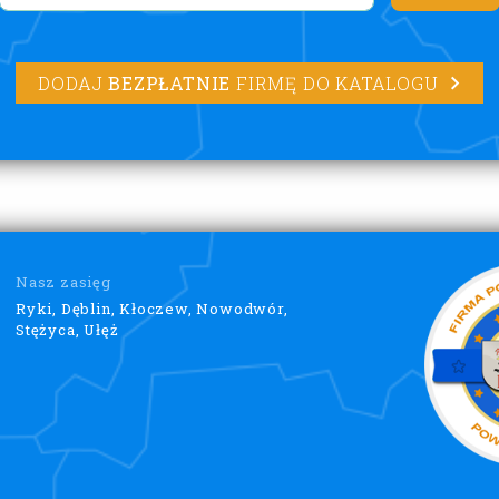
DODAJ
BEZPŁATNIE
FIRMĘ DO KATALOGU
Nasz zasięg
Ryki, Dęblin, Kłoczew, Nowodwór,
Stężyca, Ułęż