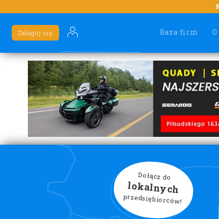
Baza firm
O
Zaloguj się
Dołącz do
lokalnych
przedsiębiorców!