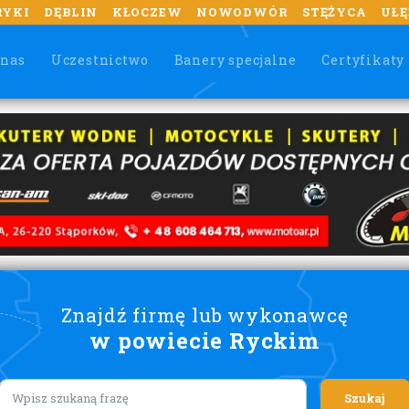
RYKI
DĘBLIN
KŁOCZEW
NOWODWÓR
STĘŻYCA
UŁĘ
 nas
Uczestnictwo
Banery specjalne
Certyfikaty
Znajdź firmę lub wykonawcę
w powiecie Ryckim
Lorem ipsum