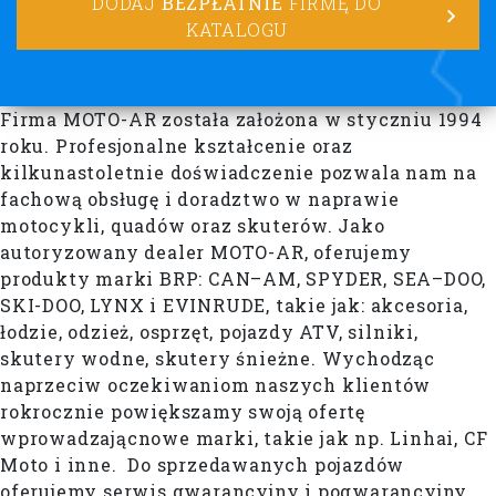
DODAJ
BEZPŁATNIE
FIRMĘ DO
KATALOGU
Firma MOTO-AR została założona w styczniu 1994
roku. Profesjonalne kształcenie oraz
kilkunastoletnie doświadczenie pozwala nam na
fachową obsługę i doradztwo w naprawie
motocykli, quadów oraz skuterów. Jako
autoryzowany dealer MOTO-AR, oferujemy
produkty marki BRP: CAN–AM, SPYDER, SEA–DOO,
SKI-DOO, LYNX i EVINRUDE, takie jak: akcesoria,
łodzie, odzież, osprzęt, pojazdy ATV, silniki,
skutery wodne, skutery śnieżne. Wychodząc
naprzeciw oczekiwaniom naszych klientów
rokrocznie powiększamy swoją ofertę
wprowadzającnowe marki, takie jak np. Linhai, CF
Moto i inne. Do sprzedawanych pojazdów
oferujemy serwis gwarancyjny i pogwarancyjny