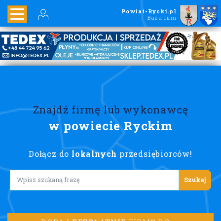
Powiat-Rycki.pl
Baza firm
Znajdź firmę lub wykonawcę
w powiecie Ryckim
Dołącz do
lokalnych
przedsiębiorców!
Lorem ipsum