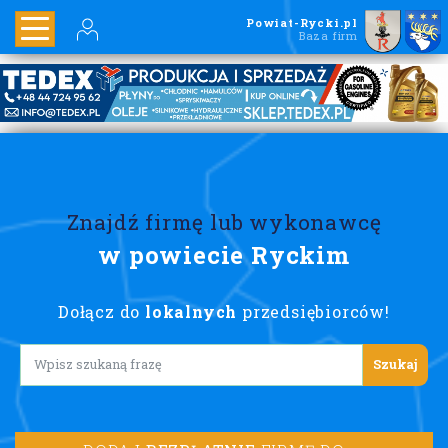
Powiat-Rycki.pl
Baza firm
Znajdź firmę lub wykonawcę
w powiecie Ryckim
Dołącz do
lokalnych
przedsiębiorców!
Lorem ipsum