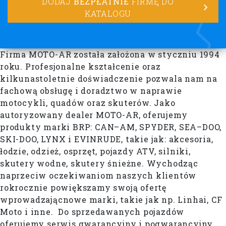
DODAJ
BEZPŁATNIE
FIRMĘ DO
KATALOGU
Firma MOTO-AR została założona w styczniu 1994
roku. Profesjonalne kształcenie oraz
kilkunastoletnie doświadczenie pozwala nam na
fachową obsługę i doradztwo w naprawie
motocykli, quadów oraz skuterów. Jako
autoryzowany dealer MOTO-AR, oferujemy
produkty marki BRP: CAN–AM, SPYDER, SEA–DOO,
SKI-DOO, LYNX i EVINRUDE, takie jak: akcesoria,
łodzie, odzież, osprzęt, pojazdy ATV, silniki,
skutery wodne, skutery śnieżne. Wychodząc
naprzeciw oczekiwaniom naszych klientów
rokrocznie powiększamy swoją ofertę
wprowadzającnowe marki, takie jak np. Linhai, CF
Moto i inne. Do sprzedawanych pojazdów
oferujemy serwis gwarancyjny i pogwarancyjny