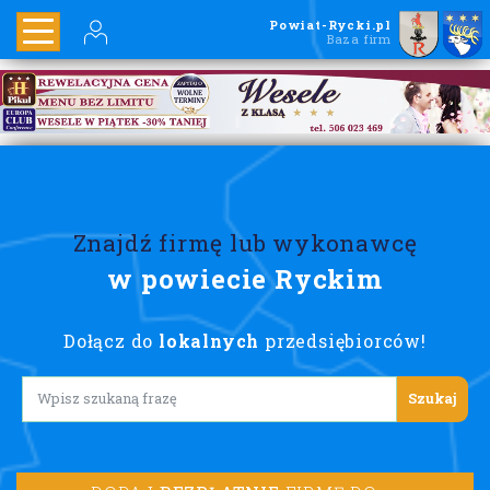
Powiat-Rycki.pl
Baza firm
Znajdź firmę lub wykonawcę
w powiecie Ryckim
Dołącz do
lokalnych
przedsiębiorców!
Lorem ipsum