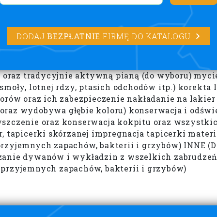
DODAJ
BEZPŁATNIE
FIRMĘ DO KATALOGU
raz tradycyjnie aktywną pianą (do wyboru) mycie 
smoły, lotnej rdzy, ptasich odchodów itp.) korekt
torów oraz ich zabezpieczenie nakładanie na lakie
oraz wydobywa głębie koloru) konserwacja i odśw
szczenie oraz konserwacja kokpitu oraz wszystkic
, tapicerki skórzanej impregnacja tapicerki mater
zyjemnych zapachów, bakterii i grzybów) INNE (Dom
zanie dywanów i wykładzin z wszelkich zabrudzeń 
eprzyjemnych zapachów, bakterii i grzybów)