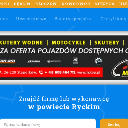
RYKI
DĘBLIN
KŁOCZEW
NOWODWÓR
STĘŻYCA
UŁĘ
 nas
Uczestnictwo
Banery specjalne
Certyfikaty
Znajdź firmę lub wykonawcę
w powiecie Ryckim
Lorem ipsum