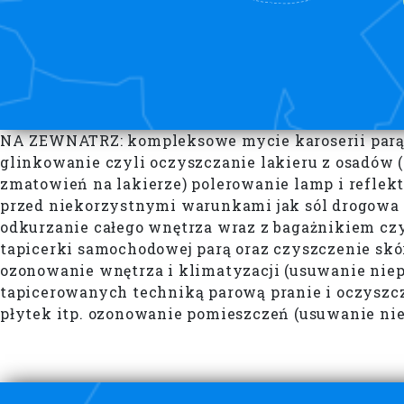
NA ZEWNATRZ: kompleksowe mycie karoserii parą o
glinkowanie czyli oczyszczanie lakieru z osadów (
zmatowień na lakierze) polerowanie lamp i reflek
przed niekorzystnymi warunkami jak sól drogowa 
odkurzanie całego wnętrza wraz z bagażnikiem czy
tapicerki samochodowej parą oraz czyszczenie skór
ozonowanie wnętrza i klimatyzacji (usuwanie niepr
tapicerowanych techniką parową pranie i oczyszc
płytek itp. ozonowanie pomieszczeń (usuwanie ni