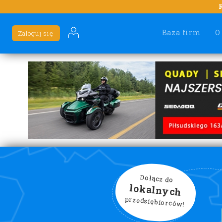
Baza firm
O
Zaloguj się
Dołącz do
lokalnych
przedsiębiorców!