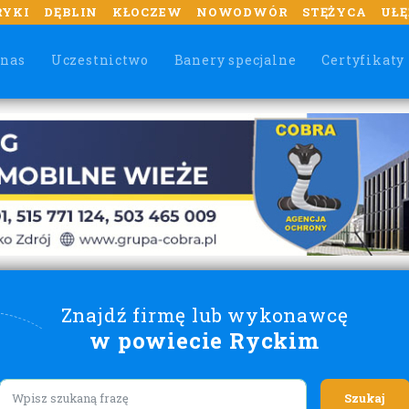
RYKI
DĘBLIN
KŁOCZEW
NOWODWÓR
STĘŻYCA
UŁĘ
 nas
Uczestnictwo
Banery specjalne
Certyfikaty
Znajdź firmę lub wykonawcę
w powiecie Ryckim
Lorem ipsum