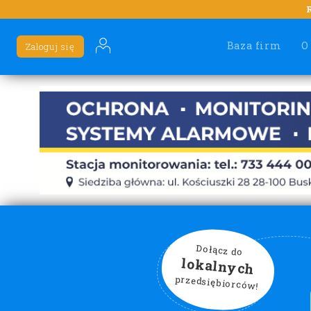
Baza firm
O
Zaloguj się
Dołącz do
lokalnych
przedsiębiorców!