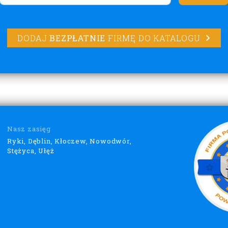
DODAJ
BEZPŁATNIE
FIRMĘ DO KATALOGU
Nasz zasięg
Ryki, Dęblin, Kłoczew, Nowodwór,
Stężyca, Ułęż