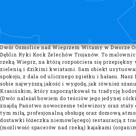
Dwór Osmolice nad Wieprzem Witamy w Dworze Osmol
Dęblin Ryki Kock Żelechów Trojanów. To malownicz
rzeką Wieprz, na którą rozpościera się przepiękny 
zielenią i dzikimi kwiatami. Sam obiekt usytuowa
spokoju, z dala od ulicznego zgiełku i hałasu. Na
sobie najwyższą jakość i wygodę, jak również szan
Krasińskim, który zapoczątkował tu tradycję hodo
(Dwór należał bowiem do teściów jego jedynej córki
znajdą Państwo nowoczesne telewizory oraz stały 
tym miłą, profesjonalną obsługę oraz domową atmos
dostawki łóżeczka niemowlęcego) restauracją z tra
(możliwość spacerów nad rzeką) kajakami (organiz