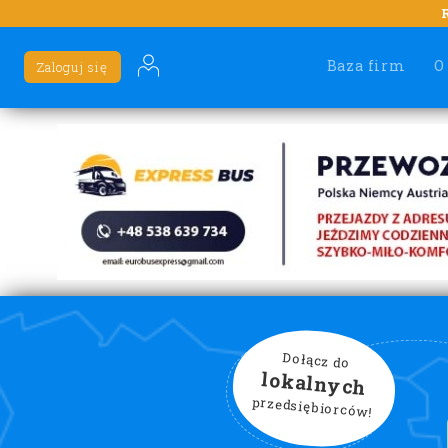
Baza firm
O
Zaloguj się
Dołącz do
lokalnych
przedsiębiorców!