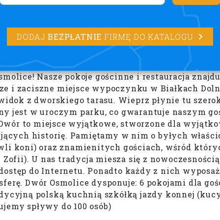
DODAJ
BEZPŁATNIE
FIRMĘ DO KATALOGU
ice! Nasze pokoje gościnne i restauracja znajduj
e i zaciszne miejsce wypoczynku w Białkach Dolny
widok z dworskiego tarasu. Wieprz płynie tu szerok
ny jest w uroczym parku, co gwarantuje naszym go
sz Dwór to miejsce wyjątkowe, stworzone dla wyjątk
ujących historię. Pamiętamy w nim o byłych właści
wli koni) oraz znamienitych gościach, wśród który
 Zofii). U nas tradycja miesza się z nowoczesności
dostęp do Internetu. Ponadto każdy z nich wyposaż
ferę. Dwór Osmolice dysponuje: 6 pokojami dla goś
dycyjną polską kuchnią szkółką jazdy konnej (kucy
ujemy spływy do 100 osób)