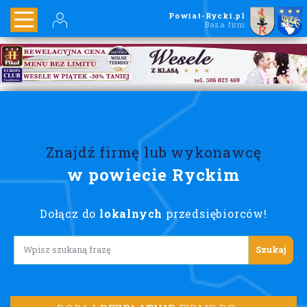
Powiat-Rycki.pl
Baza firm
Znajdź firmę lub wykonawcę
w powiecie Ryckim
Dołącz do
lokalnych
przedsiębiorców!
Lorem ipsum